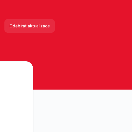
Odebírat aktualizace
E-mail
Slack
Microsoft Teams
Google Chat
Webhook
RSS
Atom