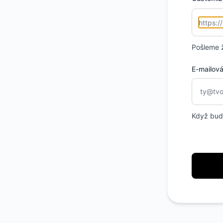
Pošleme 
E-mailov
Když bude