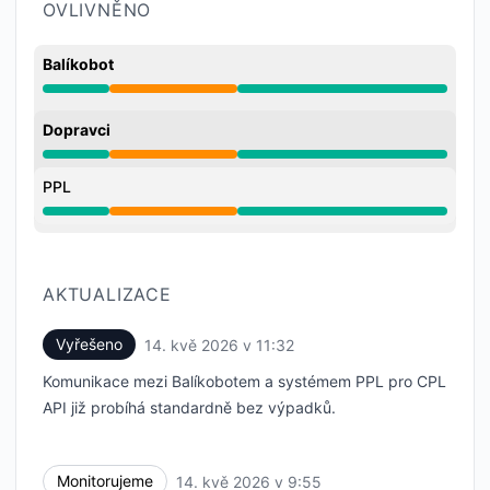
OVLIVNĚNO
Balíkobot
Částečný výpadek z 3:58 AM do 11:32 AM
Dopravci
Částečný výpadek z 3:58 AM do 11:32 AM
PPL
Částečný výpadek z 3:58 AM do 11:32 AM
AKTUALIZACE
Vyřešeno
14. kvě 2026 v 11:32
UTC
Komunikace mezi Balíkobotem a systémem PPL pro CPL
API již probíhá standardně bez výpadků.
Monitorujeme
14. kvě 2026 v 9:55
UTC