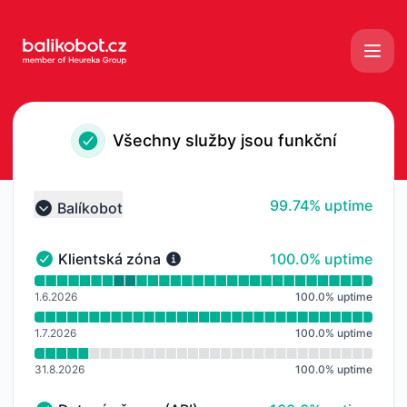
Balíkobot - Všimněte si historie
Všechny služby jsou funkční
100% - uptime
99.74% uptime
Balíkobot
Collapse group
100% - uptime
Klientská zóna
100.0% uptime
Klientská zóna - Funkční
Přečtěte si graf doby provozuschopnosti pro Klientsk
1.6.2026
100.0
%
uptime
1.7.2026
100.0
%
uptime
31.8.2026
100.0
%
uptime