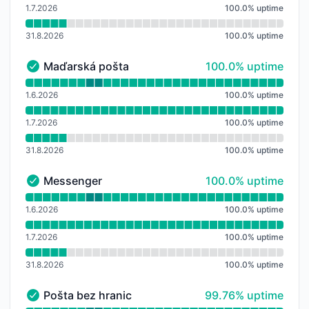
1.7.2026
100.0
%
uptime
31.8.2026
100.0
%
uptime
100% - uptime
Maďarská pošta
100.0% uptime
Maďarská pošta - Funkční
Přečtěte si graf doby provozuschopnosti pro Maďars
1.6.2026
100.0
%
uptime
1.7.2026
100.0
%
uptime
31.8.2026
100.0
%
uptime
100% - uptime
Messenger
100.0% uptime
Messenger - Funkční
Přečtěte si graf doby provozuschopnosti pro Messen
1.6.2026
100.0
%
uptime
1.7.2026
100.0
%
uptime
31.8.2026
100.0
%
uptime
100% - uptime
Pošta bez hranic
99.76% uptime
Pošta bez hranic - Funkční