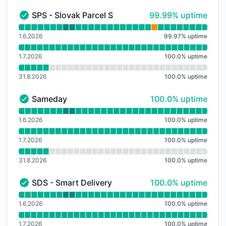
100% - uptime
SPS - Slovak Parcel Service
99.99% uptime
SPS - Slovak Parcel Service - Funkční
Přečtěte si graf doby provozuschopnosti pro SPS - Sl
1.6.2026
99.97
%
uptime
1.7.2026
100.0
%
uptime
31.8.2026
100.0
%
uptime
100% - uptime
Sameday
100.0% uptime
Sameday - Funkční
Přečtěte si graf doby provozuschopnosti pro Sameda
1.6.2026
100.0
%
uptime
1.7.2026
100.0
%
uptime
31.8.2026
100.0
%
uptime
100% - uptime
SDS - Smart Delivery Service
100.0% uptime
SDS - Smart Delivery Service - Funkční
Přečtěte si graf doby provozuschopnosti pro SDS - S
1.6.2026
100.0
%
uptime
1.7.2026
100.0
%
uptime