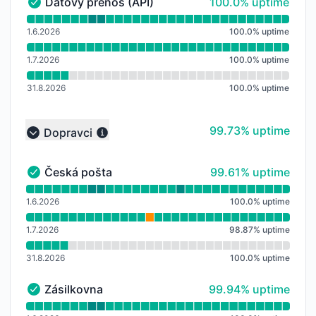
100% - uptime
Datový přenos (API)
100.0% uptime
Datový přenos (API) - Funkční
Přečtěte si graf doby provozuschopnosti pro Datový 
1.6.2026
100.0
%
uptime
1.7.2026
100.0
%
uptime
31.8.2026
100.0
%
uptime
100% - uptime
99.73% uptime
Dopravci
Collapse group
100% - uptime
Česká pošta
99.61% uptime
Česká pošta - Funkční
Přečtěte si graf doby provozuschopnosti pro Česká p
1.6.2026
100.0
%
uptime
1.7.2026
98.87
%
uptime
31.8.2026
100.0
%
uptime
100% - uptime
Zásilkovna
99.94% uptime
Zásilkovna - Funkční
Přečtěte si graf doby provozuschopnosti pro Zásilko