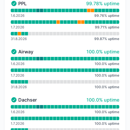
100% - uptime
PPL
99.78% uptime
PPL - Funkční
Přečtěte si graf doby provozuschopnosti pro PPL
1.6.2026
99.76
%
uptime
1.7.2026
99.71
%
uptime
31.8.2026
99.87
%
uptime
100% - uptime
Airway
100.0% uptime
Airway - Funkční
Přečtěte si graf doby provozuschopnosti pro Airway
1.6.2026
100.0
%
uptime
1.7.2026
100.0
%
uptime
31.8.2026
100.0
%
uptime
100% - uptime
Dachser
100.0% uptime
Dachser - Funkční
Přečtěte si graf doby provozuschopnosti pro Dachser
1.6.2026
100.0
%
uptime
1.7.2026
100.0
%
uptime