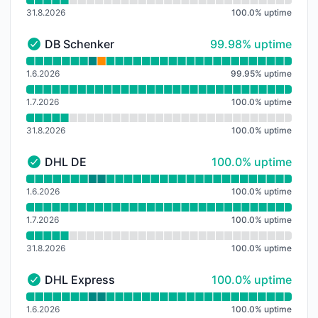
31.8.2026
100.0
%
uptime
100% - uptime
DB Schenker
99.98% uptime
DB Schenker - Funkční
Přečtěte si graf doby provozuschopnosti pro DB Sch
1.6.2026
99.95
%
uptime
1.7.2026
100.0
%
uptime
31.8.2026
100.0
%
uptime
100% - uptime
DHL DE
100.0% uptime
DHL DE - Funkční
Přečtěte si graf doby provozuschopnosti pro DHL DE
1.6.2026
100.0
%
uptime
1.7.2026
100.0
%
uptime
31.8.2026
100.0
%
uptime
100% - uptime
DHL Express
100.0% uptime
DHL Express - Funkční
Přečtěte si graf doby provozuschopnosti pro DHL Ex
1.6.2026
100.0
%
uptime