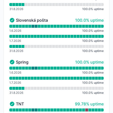
31.8.2026
100.0
%
uptime
100% - uptime
Slovenská pošta
100.0% uptime
Slovenská pošta - Funkční
Přečtěte si graf doby provozuschopnosti pro Slovens
1.6.2026
100.0
%
uptime
1.7.2026
100.0
%
uptime
31.8.2026
100.0
%
uptime
100% - uptime
Spring
100.0% uptime
Spring - Funkční
Přečtěte si graf doby provozuschopnosti pro Spring
1.6.2026
100.0
%
uptime
1.7.2026
100.0
%
uptime
31.8.2026
100.0
%
uptime
100% - uptime
TNT
99.78% uptime
TNT - Funkční
Přečtěte si graf doby provozuschopnosti pro TNT