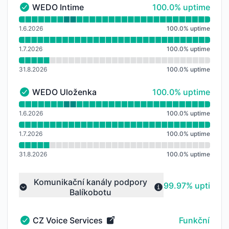
100% - uptime
WEDO Intime
100.0% uptime
WEDO Intime - Funkční
Přečtěte si graf doby provozuschopnosti pro WEDO I
1.6.2026
100.0
%
uptime
1.7.2026
100.0
%
uptime
31.8.2026
100.0
%
uptime
100% - uptime
WEDO Uloženka
100.0% uptime
WEDO Uloženka - Funkční
Přečtěte si graf doby provozuschopnosti pro WEDO 
1.6.2026
100.0
%
uptime
1.7.2026
100.0
%
uptime
31.8.2026
100.0
%
uptime
Komunikační kanály podpory
100% - uptime
99.97% uptime
Balíkobotu
Collapse group
CZ Voice Services
Funkční
CZ Voice Services - Funkční