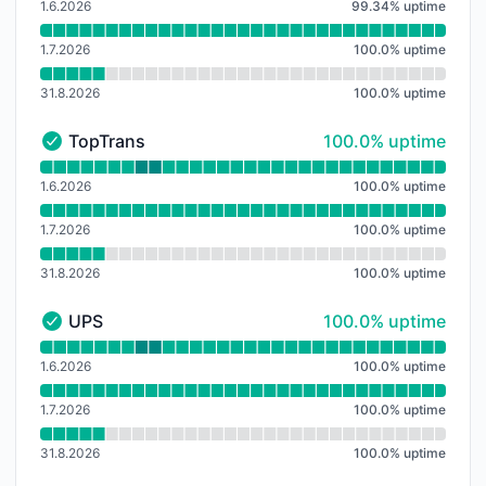
1.6.2026
99.34
%
uptime
1.7.2026
100.0
%
uptime
31.8.2026
100.0
%
uptime
100% - uptime
TopTrans
100.0% uptime
TopTrans - Funkční
Přečtěte si graf doby provozuschopnosti pro TopTran
1.6.2026
100.0
%
uptime
1.7.2026
100.0
%
uptime
31.8.2026
100.0
%
uptime
100% - uptime
UPS
100.0% uptime
UPS - Funkční
Přečtěte si graf doby provozuschopnosti pro UPS
1.6.2026
100.0
%
uptime
1.7.2026
100.0
%
uptime
31.8.2026
100.0
%
uptime