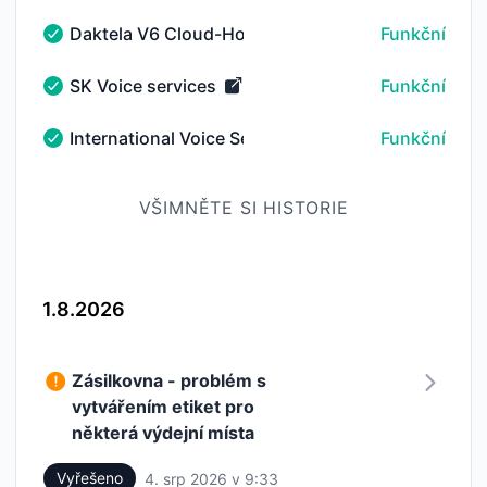
Daktela V6 Cloud-Hosted Solution
Funkční
Daktela V6 Cloud-Hosted Solution - Funkční
SK Voice services
Funkční
SK Voice services - Funkční
International Voice Services
Funkční
International Voice Services - Funkční
VŠIMNĚTE SI HISTORIE
1.8.2026
Zásilkovna - problém s
vytvářením etiket pro
některá výdejní místa
Vyřešeno
4. srp 2026 v 9:33
UTC