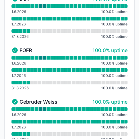
DSV - Funkční
Přečtěte si graf doby provozuschopnosti pro DSV
1.6.2026
100.0
%
uptime
1.7.2026
100.0
%
uptime
31.8.2026
100.0
%
uptime
100% - uptime
FOFR
100.0% uptime
FOFR - Funkční
Přečtěte si graf doby provozuschopnosti pro FOFR
1.6.2026
100.0
%
uptime
1.7.2026
100.0
%
uptime
31.8.2026
100.0
%
uptime
100% - uptime
Gebrüder Weiss
100.0% uptime
Gebrüder Weiss - Funkční
Přečtěte si graf doby provozuschopnosti pro Gebrüde
1.6.2026
100.0
%
uptime
1.7.2026
100.0
%
uptime