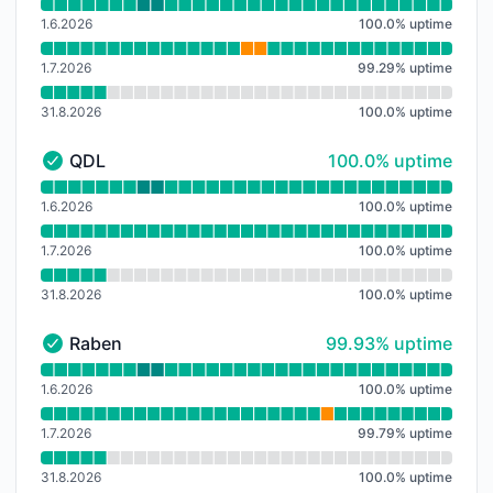
Přečtěte si graf doby provozuschopnosti pro Pošta be
1.6.2026
100.0
%
uptime
1.7.2026
99.29
%
uptime
31.8.2026
100.0
%
uptime
100% - uptime
QDL
100.0% uptime
QDL - Funkční
Přečtěte si graf doby provozuschopnosti pro QDL
1.6.2026
100.0
%
uptime
1.7.2026
100.0
%
uptime
31.8.2026
100.0
%
uptime
100% - uptime
Raben
99.93% uptime
Raben - Funkční
Přečtěte si graf doby provozuschopnosti pro Raben
1.6.2026
100.0
%
uptime
1.7.2026
99.79
%
uptime
31.8.2026
100.0
%
uptime