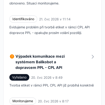
obnoveno. Situaci monitorujeme.
Identifikováno
21. čvc 2026 v 11:14
UTC
Evidujeme problém při tvorbě etiket v rámci CPL API
dopravce PPL - opakujte prosím volání později.
Výpadek komunikace mezi
systémem Balíkobot a
dopravcem PPL - CPL API
Vyřešeno
20. čvc 2026 v 8:49
UTC
Tvorba etiket v rámci PPL CPL API již probíhá korektně
Monitorujeme
20. čvc 2026 v 8:17
UTC