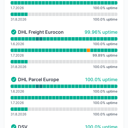
1.7.2026
100.0
%
uptime
31.8.2026
100.0
%
uptime
100% - uptime
DHL Freight Euroconnect
99.96% uptime
DHL Freight Euroconnect - Funkční
Přečtěte si graf doby provozuschopnosti pro DHL Fre
1.6.2026
100.0
%
uptime
1.7.2026
99.89
%
uptime
31.8.2026
100.0
%
uptime
100% - uptime
DHL Parcel Europe
100.0% uptime
DHL Parcel Europe - Funkční
Přečtěte si graf doby provozuschopnosti pro DHL Par
1.6.2026
100.0
%
uptime
1.7.2026
100.0
%
uptime
31.8.2026
100.0
%
uptime
100% - uptime
DSV
100.0% uptime