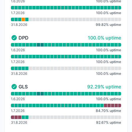
1.6.2026
100.0
%
uptime
1.7.2026
100.0
%
uptime
31.8.2026
99.82
%
uptime
100% - uptime
DPD
100.0% uptime
DPD - Funkční
Přečtěte si graf doby provozuschopnosti pro DPD
1.6.2026
100.0
%
uptime
1.7.2026
100.0
%
uptime
31.8.2026
100.0
%
uptime
92% - uptime
GLS
92.29% uptime
GLS - Funkční
Přečtěte si graf doby provozuschopnosti pro GLS
1.6.2026
100.0
%
uptime
1.7.2026
84.70
%
uptime
31.8.2026
92.67
%
uptime