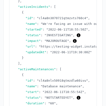
}
,
"activeIncidents"
:
[
{
"id"
:
"cl4a8n3070721qtmzvts760c4"
,
"name"
:
"We're facing an issue with our AP
"started"
:
"2022-06-11T18:55:50Z"
,
"status"
:
"INVESTIGATING"
,
"impact"
:
"MAJOROUTAGE"
,
"url"
:
"https://testing-widget.instatus.co
"updatedAt"
:
"2022-06-11T19:30:00Z"
}
]
,
"activeMaintenances"
:
[
{
"id"
:
"cl4a8nlv50918qtmzdlw60ivu"
,
"name"
:
"Database maintenance"
,
"start"
:
"2022-06-11T18:55:54Z"
,
"status"
:
"NOTSTARTEDYET"
,
"duration"
:
"60"
,