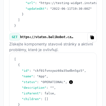
"url"
:
"https://testing-widget.instatus.co
"updatedAt"
:
"2022-06-11T19:30:00Z"
}
]
}
GET
https://status.balikobot.cz/v3/components.json
Copy
Získejte komponenty stavové stránky a aktivní
problémy, které je ovlivňují.
[
{
"id"
:
"ckf01fvnxywz60a35wdbn5gz5"
,
"name"
:
"App"
,
"status"
:
"OPERATIONAL"
,
"description"
:
""
,
"isParent"
:
false
,
"children"
:
[
]
}