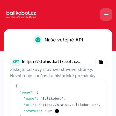
Balíkobot - Naše veřejné API
Naše veřejné API
GET
https://status.balikobot.cz/v3/summary.json
Copy
Získejte celkový stav své stavové stránky.
Nezahrnuje součásti a historické poznámky.
{
"page"
:
{
"name"
:
"Balíkobot"
,
"url"
:
"https://status.balikobot.cz"
,
"status"
:
"UP"